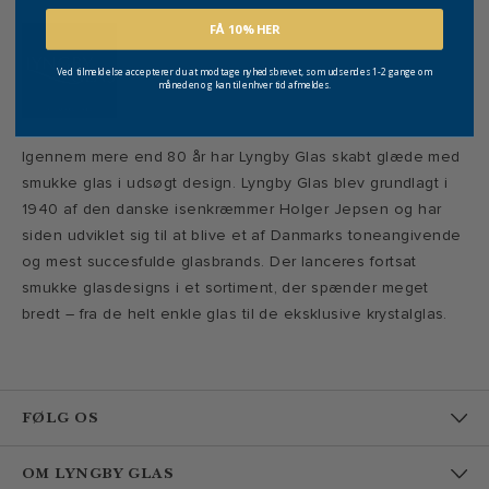
FÅ 10% HER
Ved tilmeldelse accepterer du at modtage nyhedsbrevet, som udsendes 1-2 gange om
måneden og kan til enhver tid afmeldes.
Igennem mere end 80 år har Lyngby Glas skabt glæde med
smukke glas i udsøgt design. Lyngby Glas blev grundlagt i
1940 af den danske isenkræmmer Holger Jepsen og har
siden udviklet sig til at blive et af Danmarks toneangivende
og mest succesfulde glasbrands. Der lanceres fortsat
smukke glasdesigns i et sortiment, der spænder meget
bredt – fra de helt enkle glas til de eksklusive krystalglas.
FØLG OS
OM LYNGBY GLAS