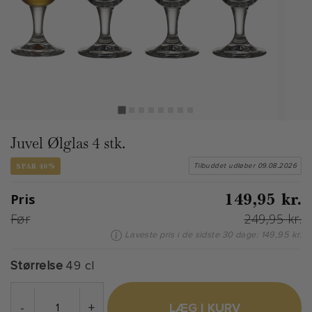
Juvel Ølglas 4 stk.
SPAR 40%
Tilbuddet udløber 09.08.2026
149,95 kr.
Pris
Før
249,95 kr.
Laveste pris i de sidste 30 dage: 149,95 kr.
Størrelse
49 cl
-
+
LÆG I KURV