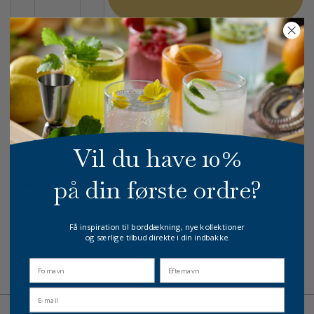
På lager
1-3 dages levering
GRATIS FRAGT
E-MÆRKET
HURTIG LEVERING
over 499 DKK
certificeret
1-3 hverdage
PRODUKTINFORMATION
Vil du have 10%
på din første ordre?
EGENSKABER
Få inspiration til borddækning, nye kollektioner
og særlige tilbud direkte i din indbakke.
fornavn
Efternavn
Email