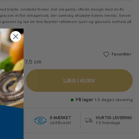
med bløde, rundede former. Det elegante, riflede design med en fin
glasset et flot vintagelook, der samtidig afspejler tidens trends. Server
i glasset og lad de fine facetter reflektere lyset og glassets indhold på
Favoritter
0 cl - dia. 7,5 cm
+
LÆG I KURV
På lager
1-3 dages levering
S FRAGT
E-MÆRKET
HURTIG LEVERING
499 DKK
certificeret
1-3 hverdage