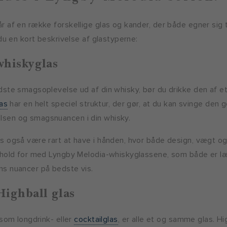
 af en række forskellige glas og kander, der både egner sig 
 du en kort beskrivelse af glastyperne:
hiskyglas
ste smagsoplevelse ud af din whisky, bør du drikke den af et 
as
har en helt speciel struktur, der gør, at du kan svinge den 
sen og smagsnuancen i din whisky.
 også være rart at have i hånden, hvor både design, vægt og g
behold for med Lyngby Melodia-whiskyglassene, som både er l
ns nuancer på bedste vis.
ighball glas
 som longdrink- eller
cocktailglas
, er alle et og samme glas. Hi