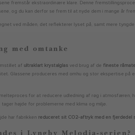
ene fremstår ekstraordinære klare. Denne fremstillingsproce
ene, og du kan derfor se frem til at nyde dem i mange år fre
egnet ved måden, det reflekterer lyset på, samt mere tyngde
ing med omtanke
mstillet af
ultraklart krystalglas
ved brug af de
fineste råmate
litet. Glassene produceres med omhu og stor ekspertise på en 
melteproces for at reducere udledning af røg i atmosfæren, hv
m tager højde for problemerne med klima og miljø.
jde har fabrikken
reduceret sit CO2-aftryk med en fjerdedel
indes i Lyngby Melodia-serien?