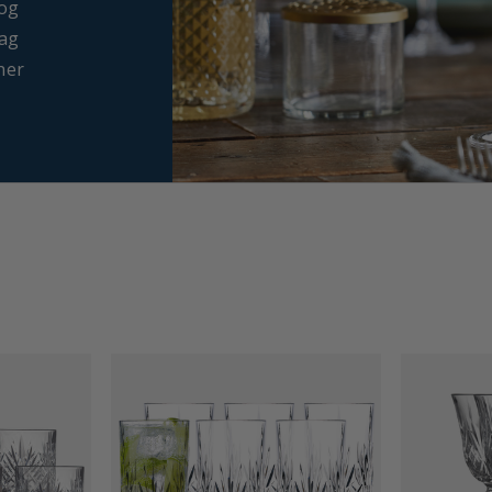
 og
dag
her