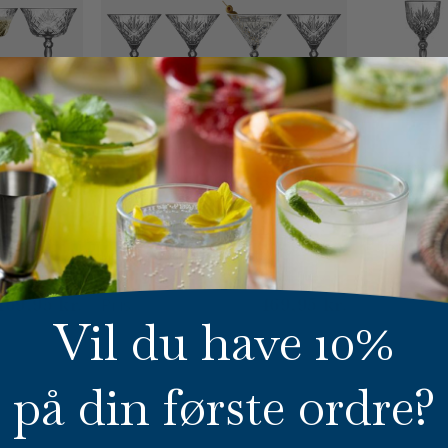
Klar
LYNGBY GL
Melodia Portv
Klar
L
LYNGBY GLAS KRYSTAL
Pris
 stk.
Melodia Cocktailglas 4 stk.
469,95 kr.
469,95 kr.
Pris
Vil du have 10%
på din første ordre?