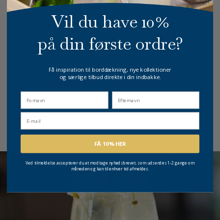
rosmarinstilk.
Vil du have 10%
ET LILLE TIP
til at frigive æteriske olier fra
på din første ordre?
rosmarinstilken, er ved at give den et let klem, inden den
sættes i glasset.
Få inspiration til borddækning, nye kollektioner
SE ALLE VORES DRINKSOPSKRIFTER HER >>
og særlige tilbud direkte i din indbakke.
fornavn
Efternavn
Email
FÅ 10% HER
Ved tilmeldelse accepterer du at modtage nyhedsbrevet, som udsendes 1-2 gange om
måneden og kan til enhver tid afmeldes.