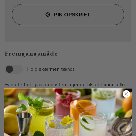
PIN OPSKRIFT
Fremgangsmåde
Hold skærmen tændt
Fyld et stort glas med isterninger og tilsæt Limoncello.
Hæld hvid Vermouth i glasset.
Pres citronsaften og tilsæt den til blandingen.
Top glasset op med kølig Prosecco.
Pynt cocktailen med en skive citron og eventuelt en