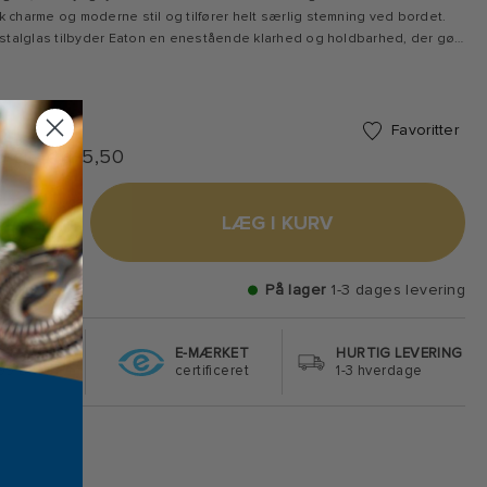
k charme og moderne stil og tilfører helt særlig stemning ved bordet.
krystalglas tilbyder Eaton en enestående klarhed og holdbarhed, der gør
 fornøjelse at bruge – uanset om det er til en hyggelig hverdagsmiddag
g aften med vennerne. Glassets korte stilk giver ekstra stabilitet og gør
 at holde ved. Eaton produceres i Europa og er skabt med stor
em en avanceret produktionsproces, der omfatter maskinslibning og
Favoritter
tatet er en høj klarhed og eksklusiv finish, der fremhæver glassets
6 cl - dia. 5,50
e.
+
LÆG I KURV
På lager
1-3 dages levering
S FRAGT
E-MÆRKET
HURTIG LEVERING
499 DKK
certificeret
1-3 hverdage