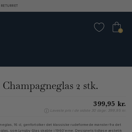
 RETURRET
0
 Champagneglas 2 stk.
399,95 kr.
Laveste pris i de sidste 30 dage: 399,95 kr.
eglas, 16 cl, genfortolker det klassiske rudeformede mønster fra det
-glas, som Lyngby Glas skabte i 1960’erne. Designets tidløse æstetik