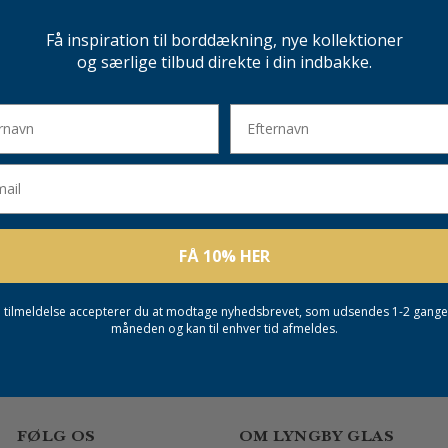
Få inspiration til borddækning, nye kollektioner
og særlige tilbud direkte i din indbakke.
avn
Efternavn
l
FÅ 10% HER
 tilmeldelse accepterer du at modtage nyhedsbrevet, som udsendes 1-2 gang
måneden og kan til enhver tid afmeldes.
FØLG OS
OM LYNGBY GLAS