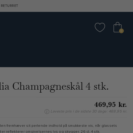
 RETURRET
0
ia Champagneskål 4 stk.
469,95 kr.
Laveste pris i de sidste 30 dage: 469,95 kr.
n fremhæver sit perlende indhold på smukkeste vis, når glassets
r reflekterer omgivelsernes lys og skygger. 26 cl, 4 stk.