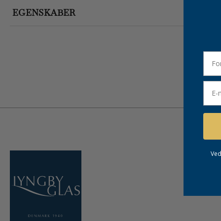
EGENSKABER
forn
Emai
Ved