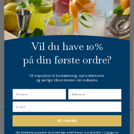
På lager
1-3 dages levering
GRATIS FRAGT
E-MÆRKET
HURTIG LEVERING
over 499 DKK
certificeret
1-3 hverdage
Vil du have 10%
PRODUKTINFORMATION
på din første ordre?
EGENSKABER
Få inspiration til borddækning, nye kollektioner
og særlige tilbud direkte i din indbakke.
fornavn
Efternavn
Email
FÅ 10% HER
Ved tilmeldelse accepterer du at modtage nyhedsbrevet, som udsendes 1-2 gange om