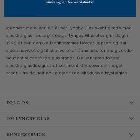
måneden og kan til enhver tid afmeldes.
Igennem mere end 80 år har Lyngby Glas skabt glæde med
smukke glas i udsøgt design. Lyngby Glas blev grundlagt i
1940 af den danske isenkræmmer Holger Jepsen og har
siden udviklet sig til at blive et af Danmarks toneangivende
og mest succesfulde glasbrands. Der lanceres fortsat
smukke glasdesigns i et sortiment, der spænder meget
bredt – fra de helt enkle glas til de eksklusive krystalglas.
FØLG OS
OM LYNGBY GLAS
KUNDESERVICE