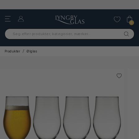
GRATIS FRAGT OVER 499,-
0
Produkter
Ølglas