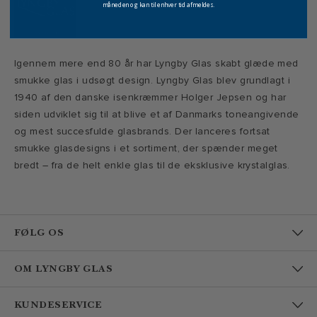
måneden og kan til enhver tid afmeldes.
Igennem mere end 80 år har Lyngby Glas skabt glæde med
smukke glas i udsøgt design. Lyngby Glas blev grundlagt i
1940 af den danske isenkræmmer Holger Jepsen og har
siden udviklet sig til at blive et af Danmarks toneangivende
og mest succesfulde glasbrands. Der lanceres fortsat
smukke glasdesigns i et sortiment, der spænder meget
bredt – fra de helt enkle glas til de eksklusive krystalglas.
FØLG OS
OM LYNGBY GLAS
KUNDESERVICE