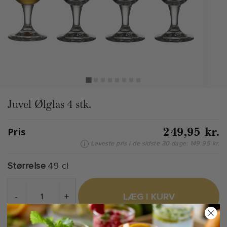
Juvel Ølglas 4 stk.
249,95 kr.
Pris
Laveste pris i de sidste 30 dage: 149,95 kr.
Størrelse
49 cl
-
+
LÆG I KURV