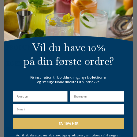
På lager
1-3 dages levering
GRATIS FRAGT
E-MÆRKET
HURTIG LEVERING
over 499 DKK
certificeret
1-3 hverdage
Vil du have 10%
PRODUKTINFORMATION
på din første ordre?
EGENSKABER
Få inspiration til borddækning, nye kollektioner
og særlige tilbud direkte i din indbakke.
fornavn
Efternavn
Email
FÅ 10% HER
Ved tilmeldelse accepterer du at modtage nyhedsbrevet, som udsendes 1-2 gange om