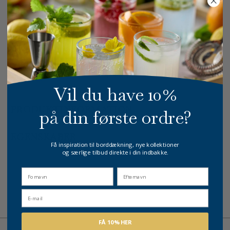
-
+
VÆLG VARIANT
GRATIS FRAGT
E-MÆRKET
HURTIG LEVERING
over 499 DKK
certificeret
1-3 hverdage
Vil du have 10%
PRODUKTINFORMATION
på din første ordre?
EGENSKABER
Få inspiration til borddækning, nye kollektioner
og særlige tilbud direkte i din indbakke.
fornavn
Efternavn
Email
FÅ 10% HER