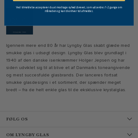
Ved tilmeldelse accepterer du at modtage nyhedsbrevet, som udsendes 1-2 gange om
måneden og kan til enhver tid afmeldes.
Igennem mere end 80 år har Lyngby Glas skabt glæde med
smukke glas i udsøgt design. Lyngby Glas blev grundlagt i
1940 af den danske isenkræmmer Holger Jepsen og har
siden udviklet sig til at blive et af Danmarks toneangivende
og mest succesfulde glasbrands. Der lanceres fortsat
smukke glasdesigns i et sortiment, der spænder meget
bredt – fra de helt enkle glas til de eksklusive krystalglas.
FØLG OS
OM LYNGBY GLAS