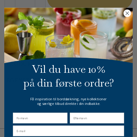
På lager
1-3 dages levering
GRATIS FRAGT
E-MÆRKET
HURTIG LEVERING
over 499 DKK
certificeret
1-3 hverdage
PRODUKTINFORMATION
Vil du have 10%
på din første ordre?
EGENSKABER
Få inspiration til borddækning, nye kollektioner
og særlige tilbud direkte i din indbakke.
fornavn
Efternavn
Email