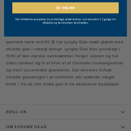
FÅ 10% HER
Ved tilmeldelse accepterer du at modtage nyhedsbrevet, som udsendes 1-2 gange om
måneden og kan til enhver tid afmeldes.
Igennem mere end 80 år har Lyngby Glas skabt glæde med
smukke glas i udsøgt design. Lyngby Glas blev grundlagt i
1940 af den danske isenkræmmer Holger Jepsen og har
siden udviklet sig til at blive et af Danmarks toneangivende
og mest succesfulde glasbrands. Der lanceres fortsat
smukke glasdesigns i et sortiment, der spænder meget
bredt – fra de helt enkle glas til de eksklusive krystalglas.
FØLG OS
OM LYNGBY GLAS