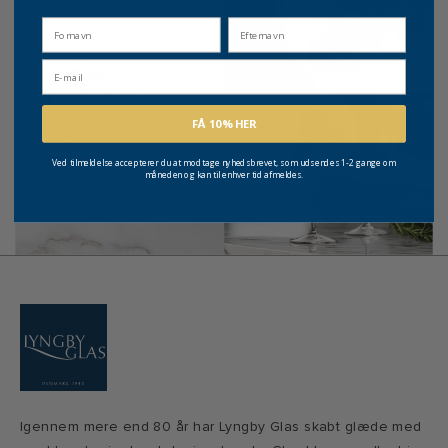
fornavn
Efternavn
Email
FÅ 10% HER
Ved tilmeldelse accepterer du at modtage nyhedsbrevet, som udsendes 1-2 gange om
måneden og kan til enhver tid afmeldes.
Igennem mere end 80 år har Lyngby Glas skabt glæde med