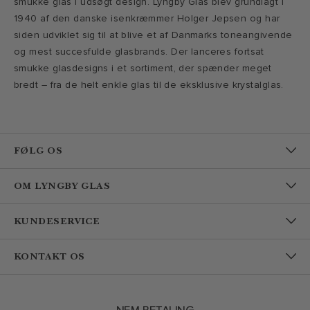
smukke glas i udsøgt design. Lyngby Glas blev grundlagt i
1940 af den danske isenkræmmer Holger Jepsen og har
siden udviklet sig til at blive et af Danmarks toneangivende
og mest succesfulde glasbrands. Der lanceres fortsat
smukke glasdesigns i et sortiment, der spænder meget
bredt – fra de helt enkle glas til de eksklusive krystalglas.
FØLG OS
OM LYNGBY GLAS
KUNDESERVICE
KONTAKT OS