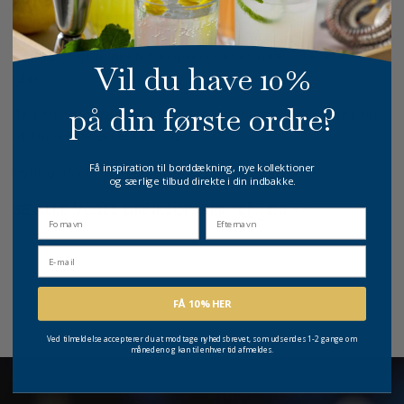
ingredienserne blandes godt sammen.
Si forsigtigt drinken fra mixerglasset over i det afkølede
Vil du have 10%
glas.
på din første ordre?
Tag en citronskal og klem den sammen over glasset for
at frigive de æteriske olier.
Få inspiration til borddækning, nye kollektioner
Pynt glasset med citronskal og server straks.
og særlige tilbud direkte i din indbakke.
SE ALLE VORES DRINKSOPSKRIFTER HER >>
fornavn
Efternavn
Email
FÅ 10% HER
Ved tilmeldelse accepterer du at modtage nyhedsbrevet, som udsendes 1-2 gange om
måneden og kan til enhver tid afmeldes.