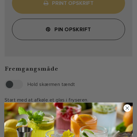
PRINT OPSKRIFT
PIN OPSKRIFT
Fremgangsmåde
Hold skærmen tændt
Start med at afkøle et glas i fryseren.
Fyld et mixerglas med isterninger.
Tilsæt tør gin, vodka og tør Vermouth til mixerglasset.
Rør blandingen med god tålmodighed for at sikre, at